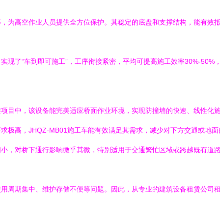
等，为高空作业人员提供全方位保护。其稳定的底盘和支撑结构，能有效
现了“车到即可施工”，工序衔接紧密，平均可提高施工效率30%-50%
架项目中，该设备能完美适应桥面作业环境，实现防撞墙的快速、线性化
极高，JHQZ-MB01施工车能有效满足其需求，减少对下方交通或地面
间小，对桥下通行影响微乎其微，特别适用于交通繁忙区域或跨越既有道
用周期集中、维护存储不便等问题。因此，从专业的建筑设备租赁公司租赁劲