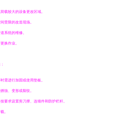
或荷载较大的设备更改区域。
空间受限的改造现场。
管道系统的维修。
与更换作业。
括：
要时需进行加固或使用垫板。
无锈蚀、变形或裂纹。
并按要求设置剪刀撑、连墙件和防护栏杆。
荷载。