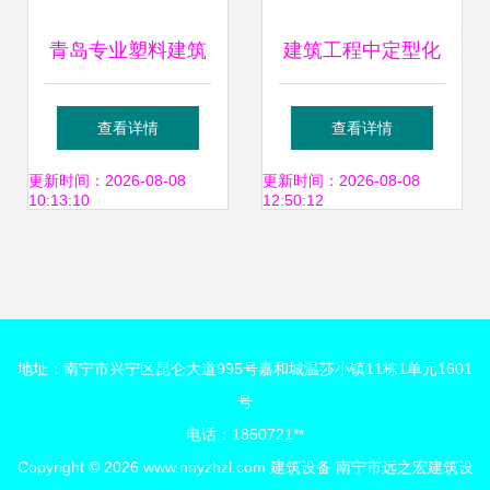
青岛专业塑料建筑
建筑工程中定型化
模板设备生产厂家
工地设施 安装便
查看详情
查看详情
引领建筑行业绿色
捷、重复使用、经
更新时间：2026-08-08
更新时间：2026-08-08
10:13:10
12:50:12
变革
济环保的租赁新趋
势
地址：南宁市兴宁区昆仑大道995号嘉和城温莎小镇11栋1单元1601
号
电话：1850721**
Copyright © 2026
www.nnyzhzl.com
建筑设备
南宁市远之宏建筑设