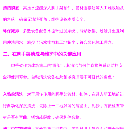
清洁彻底
：高压水流能深入脚手架扣件、管材连接处等人工难以触及
的角落，确保无清洗死角，维护设备本质安全。
环保减排
：多数设备配备水循环过滤系统，能够收集、过滤并重复利
用冲洗用水，减少了污水排放和工地扬尘，符合绿色施工理念。
二、在脚手架清洗与维护中的关键应用
脚手架作为建筑施工的“骨架”，其清洁与保养直接关系到结构安
全和使用寿命。自动清洗设备在此领域扮演着不可替代的角色：
入场前清洗
：对于周转使用的脚手架管材、扣件，在进入新工地前进
行自动化深度清洗，去除上一工地残留的混凝土、泥沙，方便检查管
材是否有弯曲、锈蚀或裂纹，确保构件合格。
施工中定期维护
：在长期施工过程中，定期对脚手架立面和安全网进