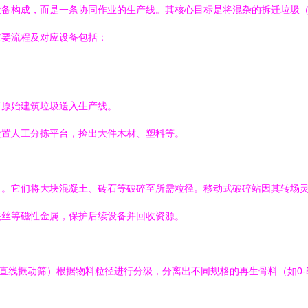
设备构成，而是一条协同作业的生产线。其核心目标是将混杂的拆迁垃圾
主要流程及对应设备包括：
将原始建筑垃圾送入生产线。
设置人工分拣平台，捡出大件木材、塑料等。
力。它们将大块混凝土、砖石等破碎至所需粒径。移动式破碎站因其转场
铁丝等磁性金属，保护后续设备并回收资源。
振动筛）根据物料粒径进行分级，分离出不同规格的再生骨料（如0-5mm, 