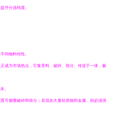
以提升分选纯度。
应不同物料特性。
组正成为市场热点，它集受料、破碎、筛分、传送于一体，极
成本。
配置可侧重破碎和筛分；若混杂大量轻质物和金属，则必须强