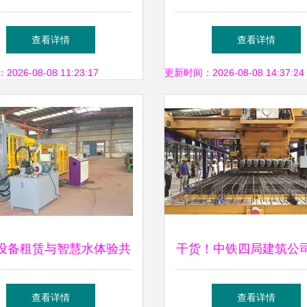
校师资培训班在我院成功
新标杆，岩棉彩钢领跑
查看详情
查看详情
 圆满搭建教育合作“脚手
保暖双效益
26-08-08 11:23:17
更新时间：2026-08-08 14:37:24
架”
设备租赁与智慧水体验共
干货！中铁四局建筑公
｜畅想未来建筑新生态
装配式预制构件生产管
查看详情
查看详情