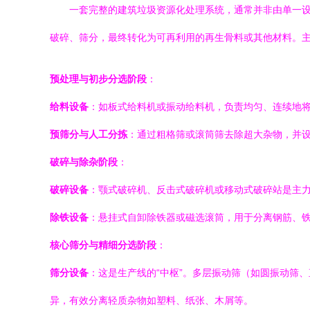
一套完整的建筑垃圾资源化处理系统，通常并非由单一
破碎、筛分，最终转化为可再利用的再生骨料或其他材料。
预处理与初步分选阶段
：
给料设备
：如板式给料机或振动给料机，负责均匀、连续地
预筛分与人工分拣
：通过粗格筛或滚筒筛去除超大杂物，并
破碎与除杂阶段
：
破碎设备
：颚式破碎机、反击式破碎机或移动式破碎站是主
除铁设备
：悬挂式自卸除铁器或磁选滚筒，用于分离钢筋、
核心筛分与精细分选阶段
：
筛分设备
：这是生产线的“中枢”。多层振动筛（如圆振动筛、直线
异，有效分离轻质杂物如塑料、纸张、木屑等。